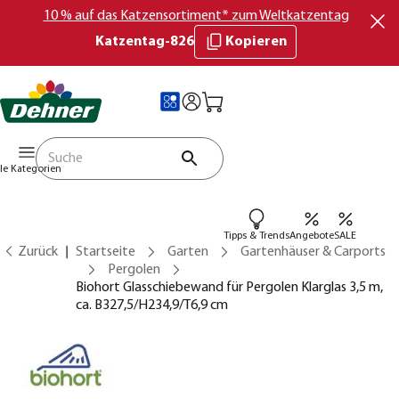
10 % auf das Katzensortiment* zum Weltkatzentag
Katzentag-826
Kopieren
lle Kategorien
Tipps & Trends
Angebote
SALE
Zurück
Startseite
Garten
Gartenhäuser & Carports
Pergolen
Biohort Glasschiebewand für Pergolen Klarglas 3,5 m,
ca. B327,5/H234,9/T6,9 cm