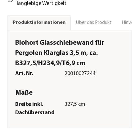
langlebige Wertigkeit
Über das Produkt
Hinweise
Produktinformationen
Biohort Glasschiebewand für
Pergolen Klarglas 3,5 m, ca.
B327,5/H234,9/T6,9 cm
Art. Nr.
20010027244
Maße
Breite inkl.
327,5 cm
Dachüberstand
Höhe
234,9 cm
Tiefe inkl.
6,9 cm
Dachüberstand