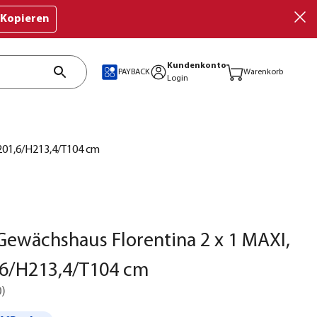
Kopieren
Kundenkonto
PAYBACK
Warenkorb
Login
B201,6/H213,4/T104 cm
Gewächshaus Florentina 2 x 1 MAXI,
,6/H213,4/T104 cm
0
)