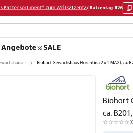
as Katzensortiment* zum Weltkatzentag
Katzentag-826
Angebote
SALE
ewächshäuser
Biohort Gewächshaus Florentina 2 x 1 MAXI, ca. 
Biohort 
ca. B201
(