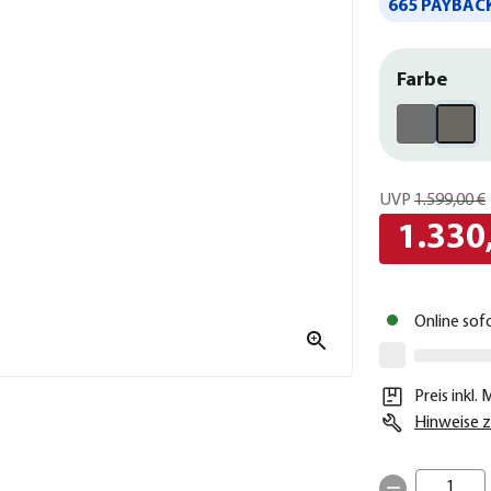
665 PAYBACK
Farbe
UVP
1.599,00 €
1.330
Online sof
Preis inkl.
Hinweise z
1