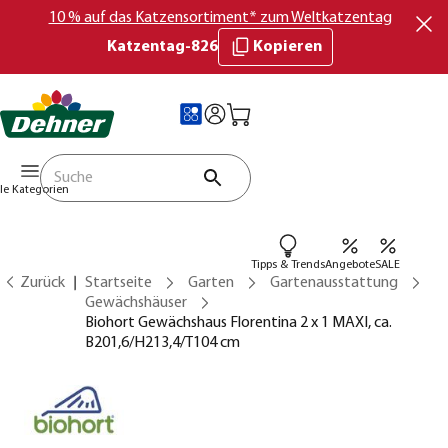
10 % auf das Katzensortiment* zum Weltkatzentag
Katzentag-826
Kopieren
lle Kategorien
Tipps & Trends
Angebote
SALE
Zurück
Startseite
Garten
Gartenausstattung
Gewächshäuser
Biohort Gewächshaus Florentina 2 x 1 MAXI, ca.
B201,6/H213,4/T104 cm