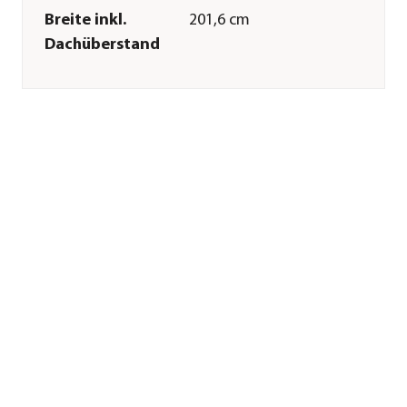
Breite inkl.
201,6 cm
Dachüberstand
Höhe
213,4 cm
Tiefe inkl.
104 cm
Dachüberstand
Innenmaß Breite
193,4 cm
Innenmaß Höhe
206 cm
Innenmaß Tiefe
94,9 cm
Breite Sockelmaß
194,5 cm
Tiefe Sockelmaß
96 cm
Grundfläche
1,84 m²
Wandstärke
0,5 mm
Merkmale
Farbe
Dunkelgrau
Materialien
Stahl
Oberfläche
feuerverzinkt|lackiert