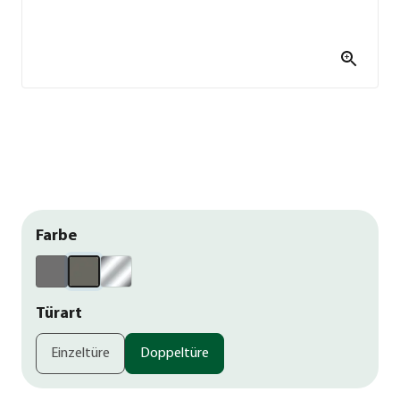
Farbe
Türart
Einzeltüre
Doppeltüre