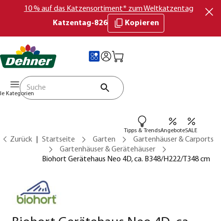
10 % auf das Katzensortiment* zum Weltkatzentag
Katzentag-826
Kopieren
lle Kategorien
Tipps & Trends
Angebote
SALE
Zurück
Startseite
Garten
Gartenhäuser & Carports
Gartenhäuser & Gerätehäuser
Biohort Gerätehaus Neo 4D, ca. B348/H222/T348 cm