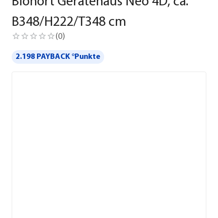
Biohort Gerätehaus Neo 4D, ca.
B348/H222/T348 cm
(
0
)
2.198 PAYBACK °Punkte