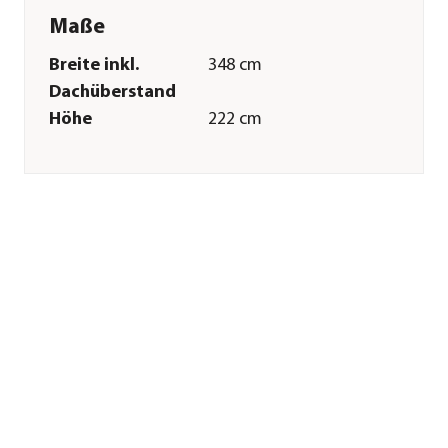
Maße
Breite inkl.
348 cm
Dachüberstand
Höhe
222 cm
Tiefe inkl.
348 cm
Dachüberstand
Gewicht
473,4 kg
Innenmaß Breite
332 cm
Innenmaß Höhe
208 cm
Innenmaß Tiefe
332 cm
Breite Sockelmaß
335,1 cm
Tiefe Sockelmaß
335,1 cm
Grundfläche
11,02 m²
Dachüberstand
4,7 cm
Türhöhe
200 cm
Türbreite
167 cm