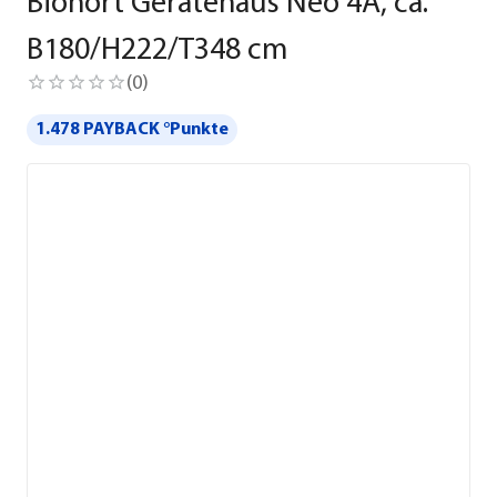
Biohort Gerätehaus Neo 4A, ca.
B180/H222/T348 cm
(
0
)
1.478 PAYBACK °Punkte