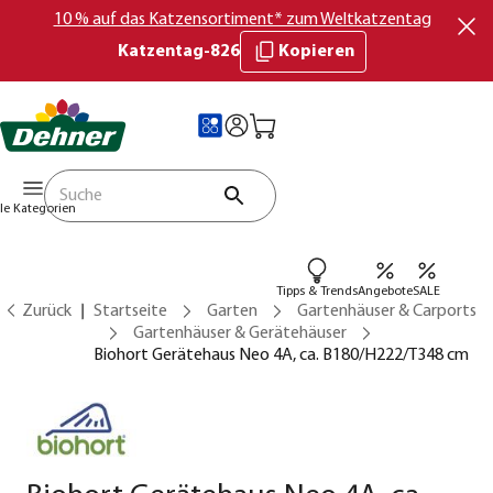
10 % auf das Katzensortiment* zum Weltkatzentag
Katzentag-826
Kopieren
lle Kategorien
Tipps & Trends
Angebote
SALE
Zurück
Startseite
Garten
Gartenhäuser & Carports
Gartenhäuser & Gerätehäuser
Biohort Gerätehaus Neo 4A, ca. B180/H222/T348 cm