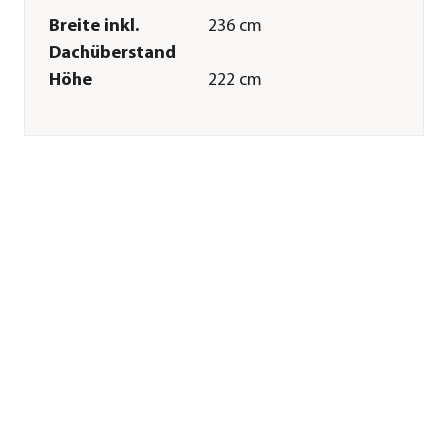
Breite inkl.
236 cm
Dachüberstand
Höhe
222 cm
Tiefe inkl.
180 cm
Dachüberstand
Gewicht
205 kg
Innenmaß Breite
220 cm
Innenmaß Höhe
208 cm
Innenmaß Tiefe
164 cm
Breite Sockelmaß
223,1 cm
Tiefe Sockelmaß
167,1 cm
Grundfläche
3,61 m²
Dachüberstand
4,7 cm
Türhöhe
200 cm
Türbreite
83 cm
Wandstärke
0,5 mm