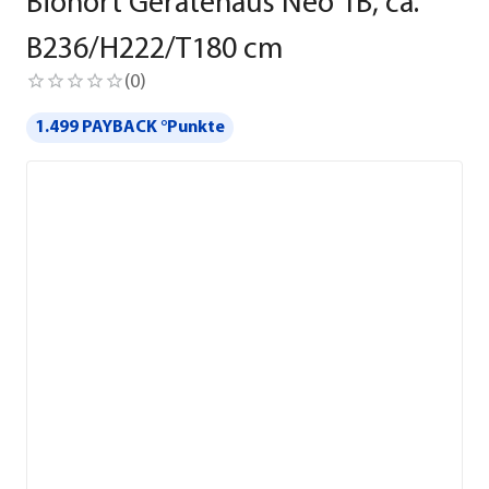
Biohort Gerätehaus Neo 1B, ca.
B236/H222/T180 cm
(
0
)
1.499 PAYBACK °Punkte