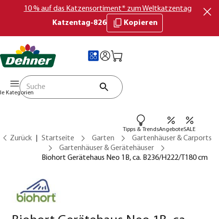
10 % auf das Katzensortiment* zum Weltkatzentag
Katzentag-826
Kopieren
lle Kategorien
Tipps & Trends
Angebote
SALE
Zurück
Startseite
Garten
Gartenhäuser & Carports
Gartenhäuser & Gerätehäuser
Biohort Gerätehaus Neo 1B, ca. B236/H222/T180 cm