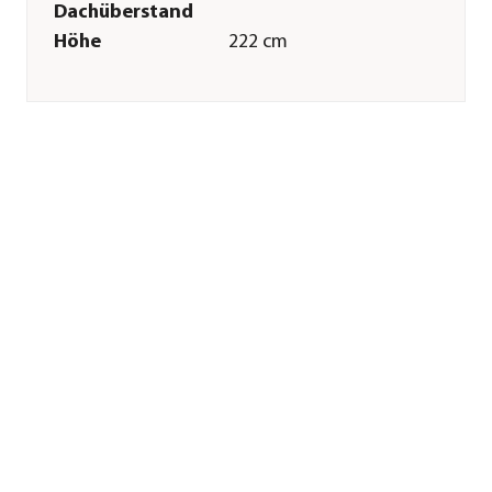
Dachüberstand
Höhe
222 cm
Tiefe inkl.
315 cm
Dachüberstand
Gewicht
291 kg
Innenmaß Breite
252 cm
Innenmaß Höhe
210 cm
Innenmaß Tiefe
292 cm
Breite Sockelmaß
253,1 cm
Tiefe Sockelmaß
293,1 cm
Grundfläche
7,36 m²
Dachüberstand
10 cm
Türhöhe
182 cm
Türbreite
76 cm
Wandstärke
0,5 mm
Merkmale