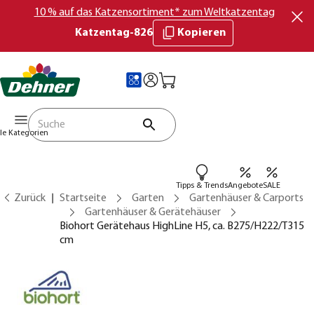
10 % auf das Katzensortiment* zum Weltkatzentag
Katzentag-826
Kopieren
lle Kategorien
Tipps & Trends
Angebote
SALE
Zurück
Startseite
Garten
Gartenhäuser & Carports
Gartenhäuser & Gerätehäuser
Biohort Gerätehaus HighLine H5, ca. B275/H222/T315
cm