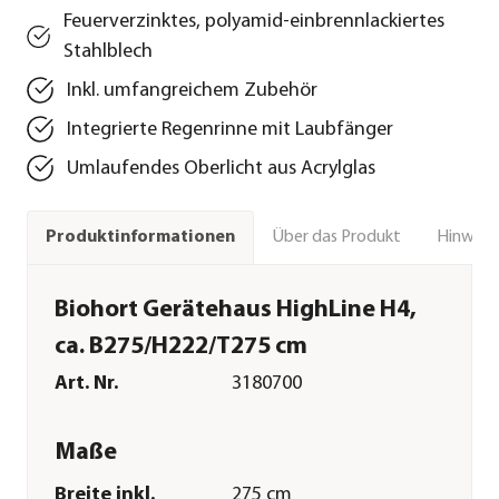
Feuerverzinktes, polyamid-einbrennlackiertes
Stahlblech
Inkl. umfangreichem Zubehör
Integrierte Regenrinne mit Laubfänger
Umlaufendes Oberlicht aus Acrylglas
Über das Produkt
Hinweise
Produktinformationen
Biohort Gerätehaus HighLine H4,
ca. B275/H222/T275 cm
Art. Nr.
3180700
Maße
Breite inkl.
275 cm