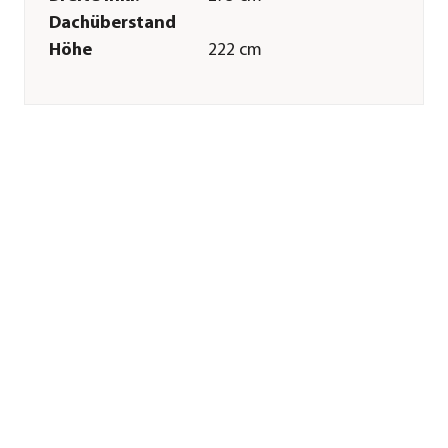
Dachüberstand
Höhe
222 cm
Tiefe inkl.
275 cm
Dachüberstand
Gewicht
253 kg
Innenmaß Breite
252 cm
Innenmaß Höhe
210 cm
Innenmaß Tiefe
252 cm
Breite Sockelmaß
253,1 cm
Tiefe Sockelmaß
253,1 cm
Grundfläche
6,35 m²
Dachüberstand
10 cm
Türhöhe
182 cm
Türbreite
76 cm
Wandstärke
0,5 mm
Merkmale