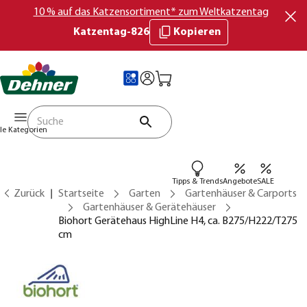
10 % auf das Katzensortiment* zum Weltkatzentag
Katzentag-826
Kopieren
lle Kategorien
Tipps & Trends
Angebote
SALE
Zurück
Startseite
Garten
Gartenhäuser & Carports
Gartenhäuser & Gerätehäuser
Biohort Gerätehaus HighLine H4, ca. B275/H222/T275
cm