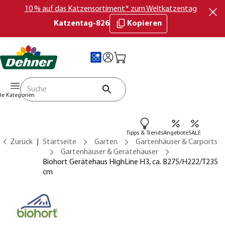
10 % auf das Katzensortiment* zum Weltkatzentag
Katzentag-826
Kopieren
lle Kategorien
Tipps & Trends
Angebote
SALE
Zurück
Startseite
Garten
Gartenhäuser & Carports
Gartenhäuser & Gerätehäuser
Biohort Gerätehaus HighLine H3, ca. B275/H222/T235
cm