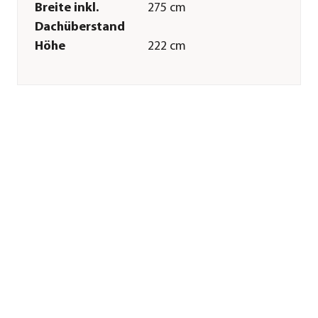
Breite inkl.
275 cm
Dachüberstand
Höhe
222 cm
Tiefe inkl.
235 cm
Dachüberstand
Gewicht
237 kg
Innenmaß Breite
252 cm
Innenmaß Höhe
210 cm
Innenmaß Tiefe
212 cm
Breite Sockelmaß
253,1 cm
Tiefe Sockelmaß
213,1 cm
Grundfläche
5,34 m²
Dachüberstand
10 cm
Türhöhe
182 cm
Türbreite
76 cm
Wandstärke
0,5 mm
Merkmale