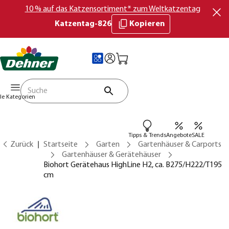
10 % auf das Katzensortiment* zum Weltkatzentag
Katzentag-826
Kopieren
lle Kategorien
Tipps & Trends
Angebote
SALE
Zurück
Startseite
Garten
Gartenhäuser & Carports
Gartenhäuser & Gerätehäuser
Biohort Gerätehaus HighLine H2, ca. B275/H222/T195
cm