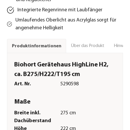
Integrierte Regenrinne mit Laubfänger
Umlaufendes Oberlicht aus Acrylglas sorgt für
angenehme Helligkeit
Über das Produkt
Hinweise
Produktinformationen
Biohort Gerätehaus HighLine H2,
ca. B275/H222/T195 cm
Art. Nr.
5290598
Maße
Breite inkl.
275 cm
Dachüberstand
Höhe
222 cm