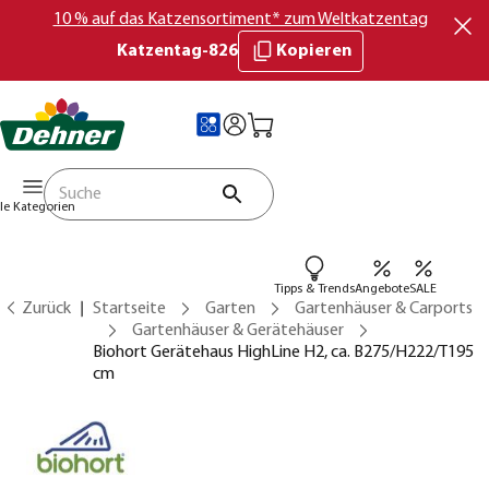
10 % auf das Katzensortiment* zum Weltkatzentag
Katzentag-826
Kopieren
lle Kategorien
Tipps & Trends
Angebote
SALE
Zurück
Startseite
Garten
Gartenhäuser & Carports
Gartenhäuser & Gerätehäuser
Biohort Gerätehaus HighLine H2, ca. B275/H222/T195
cm