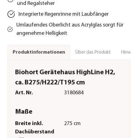
und Regalsteher
Integrierte Regenrinne mit Laubfänger
Umlaufendes Oberlicht aus Acrylglas sorgt für
angenehme Helligkeit
Über das Produkt
Hinweise
Produktinformationen
Biohort Gerätehaus HighLine H2,
ca. B275/H222/T195 cm
Art. Nr.
3180684
Maße
Breite inkl.
275 cm
Dachüberstand