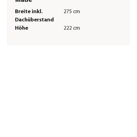
Maße
Breite inkl.
275 cm
Dachüberstand
Höhe
222 cm
Tiefe inkl.
155 cm
Dachüberstand
Gewicht
190 kg
Innenmaß Breite
252 cm
Innenmaß Höhe
210 cm
Innenmaß Tiefe
132 cm
Breite Sockelmaß
253,1 cm
Tiefe Sockelmaß
133,1 cm
Grundfläche
3,33 m²
Firsthöhe
222 cm
Dachüberstand
10 cm
Türhöhe
182 cm
Türbreite
76 cm