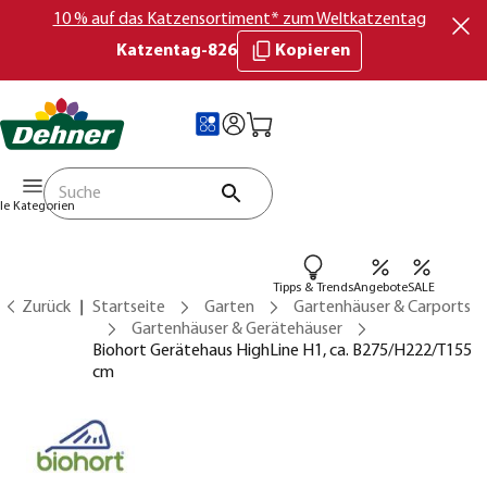
10 % auf das Katzensortiment* zum Weltkatzentag
Katzentag-826
Kopieren
lle Kategorien
Tipps & Trends
Angebote
SALE
Zurück
Startseite
Garten
Gartenhäuser & Carports
Gartenhäuser & Gerätehäuser
Biohort Gerätehaus HighLine H1, ca. B275/H222/T155
cm