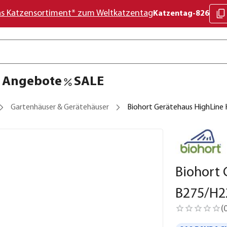
as Katzensortiment* zum Weltkatzentag
Katzentag-826
Angebote
SALE
Gartenhäuser & Gerätehäuser
Biohort Gerätehaus HighLine 
Biohort 
B275/H2
(