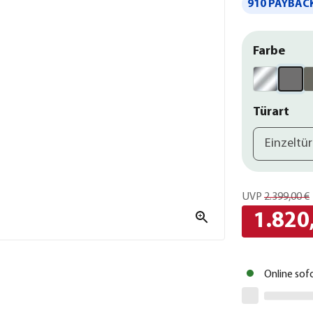
910 PAYBACK
Farbe
Türart
Einzeltü
UVP
2.399,00 €
1.820
Online sof