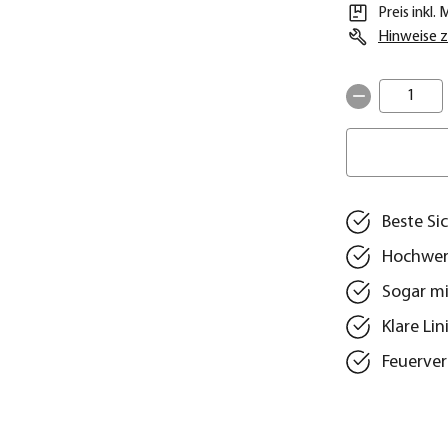
Preis inkl.
Hinweise z
1
Beste Si
Hochwert
Sogar m
Klare Li
Feuerver