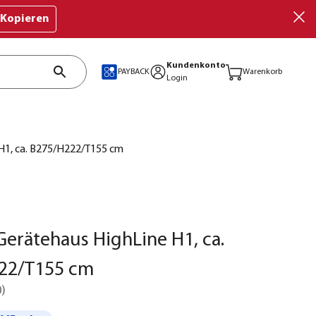
Kopieren
Kundenkonto
PAYBACK
Warenkorb
Login
H1, ca. B275/H222/T155 cm
Gerätehaus HighLine H1, ca.
22/T155 cm
0
)