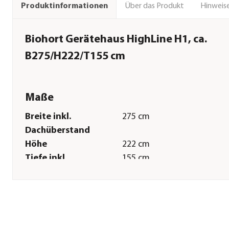
Über das Produkt
Hinweise
Produktinformationen
Biohort Gerätehaus HighLine H1, ca.
B275/H222/T155 cm
Maße
Breite inkl.
275 cm
Dachüberstand
Höhe
222 cm
Tiefe inkl.
155 cm
Dachüberstand
Gewicht
190 kg
Innenmaß Breite
252 cm
Innenmaß Höhe
210 cm
Innenmaß Tiefe
132 cm