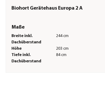
Biohort Gerätehaus Europa 2 A
Maße
Breite inkl.
244 cm
Dachüberstand
Höhe
203 cm
Tiefe inkl.
84 cm
Dachüberstand
Gewicht
105 kg
Innenmaß Breite
222 cm
Innenmaß Höhe
195 cm
Innenmaß Tiefe
78 cm
Breite Sockelmaß
223,1 cm
Tiefe Sockelmaß
79,1 cm