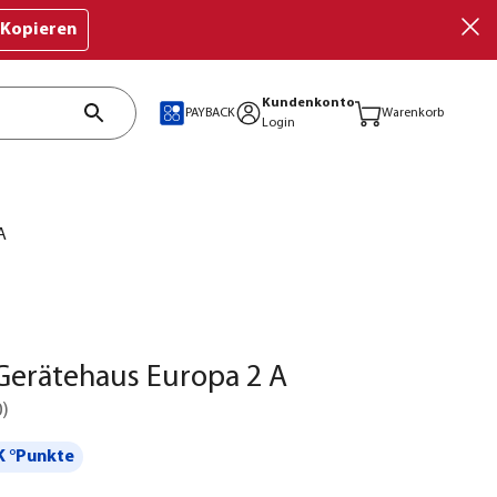
Kopieren
Kundenkonto
PAYBACK
Warenkorb
Login
A
Gerätehaus Europa 2 A
0
)
 °Punkte