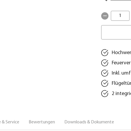
1
Hochwert
Feuerver
Inkl. um
Flügeltü
2 integr
 & Service
Bewertungen
Downloads & Dokumente