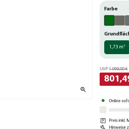
Farbe
Grundfläc
1,73 m²
UVP
1.099,00 €
801,4
Online sof
Preis inkl.
Hinweise z