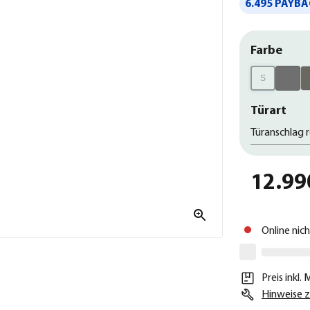
6.495 PAYBA
Farbe
S
Türart
Türanschlag 
12.99
Online nic
Preis inkl.
Hinweise z