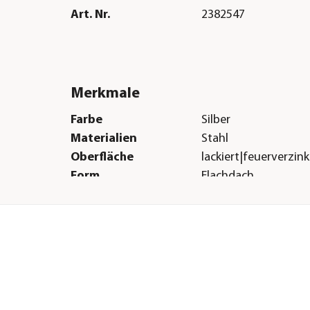
Art. Nr.
2382547
Merkmale
Farbe
Silber
Materialien
Stahl
Oberfläche
lackiert|feuerverzink
Form
Flachdach
Türart
Türanschlag rechts
Boden
Ohne Boden