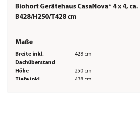
Biohort Gerätehaus CasaNova® 4 x 4, ca.
B428/H250/T428 cm
Maße
Breite inkl.
428 cm
Dachüberstand
Höhe
250 cm
Tiefe inkl.
428 cm
Dachüberstand
Gewicht
890 kg
Innenmaß Breite
392 cm
Innenmaß Höhe
224 cm
Innenmaß Tiefe
392 cm
Breite Sockelmaß
393,1 cm
Tiefe Sockelmaß
393,1 cm