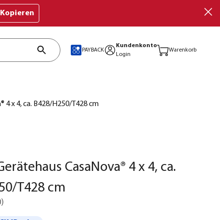
Kopieren
Kundenkonto
PAYBACK
Warenkorb
Login
 4 x 4, ca. B428/H250/T428 cm
Gerätehaus CasaNova® 4 x 4, ca.
50/T428 cm
0
)