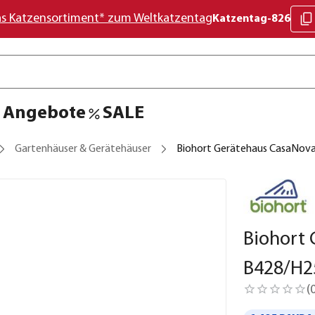
as Katzensortiment* zum Weltkatzentag
Katzentag-826
Angebote
SALE
Gartenhäuser & Gerätehäuser
Biohort Gerätehaus CasaNova®
Biohort 
B428/H2
(