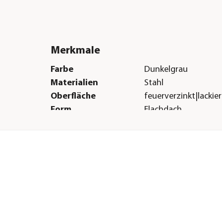
Merkmale
Farbe
Dunkelgrau
Materialien
Stahl
Oberfläche
feuerverzinkt|lackier
Form
Flachdach
Türart
Türanschlag links
Boden
Ohne Boden