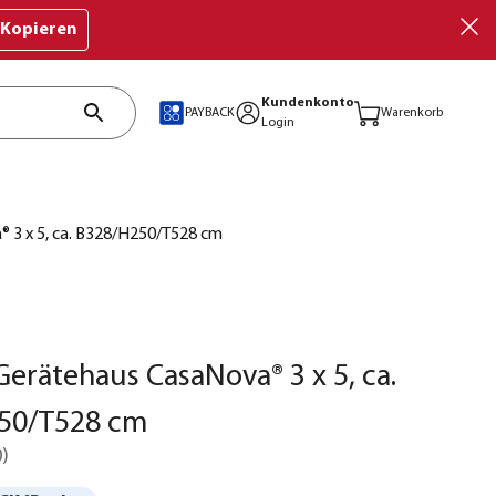
Kopieren
Kundenkonto
PAYBACK
Warenkorb
Login
 3 x 5, ca. B328/H250/T528 cm
Gerätehaus CasaNova® 3 x 5, ca.
50/T528 cm
0
)