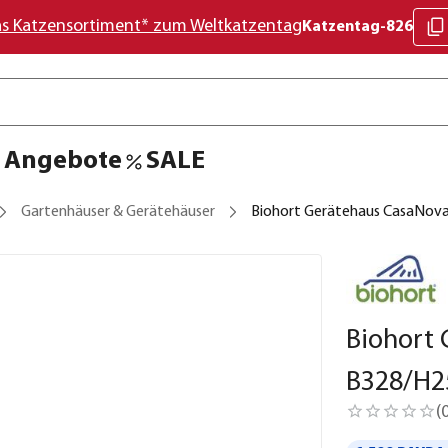
as Katzensortiment* zum Weltkatzentag
Katzentag-826
Angebote
SALE
Gartenhäuser & Gerätehäuser
Biohort Gerätehaus CasaNova®
Biohort 
B328/H2
(