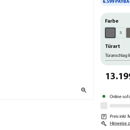
6.599 PAYBA
Farbe
S
Türart
Türanschlag l
13.19
Online sof
Preis inkl.
Hinweise z