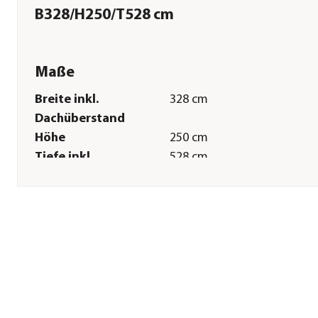
B328/H250/T528 cm
Maße
Breite inkl.
328 cm
Dachüberstand
Höhe
250 cm
Tiefe inkl.
528 cm
Dachüberstand
Gewicht
870 kg
Innenmaß Breite
292 cm
Innenmaß Höhe
229 cm
Innenmaß Tiefe
492 cm
Breite Sockelmaß
293,1 cm
Tiefe Sockelmaß
493,1 cm
Grundfläche
14,37 m²