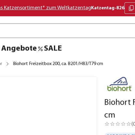
as Katzensortiment* zum Weltkatzentag
Katzentag-826
Angebote
SALE
r
Biohort Freizeitbox 200, ca. B201/H83/T79 cm
Biohort 
cm
(