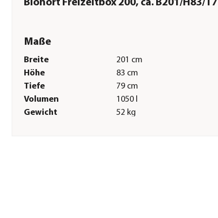
Biohort Freizeitbox 200, ca. B201/H83/T
Maße
Breite
201 cm
Höhe
83 cm
Tiefe
79 cm
Volumen
1050 l
Gewicht
52 kg
Innenmaß Höhe
77,5 cm
Innenmaß Tiefe
70,5 cm
Sonstiges
Marke
biohort
Garantie
20 Jahr(e)
Hinweis
Hersteller-Farbbezeichnung
silber-metallic