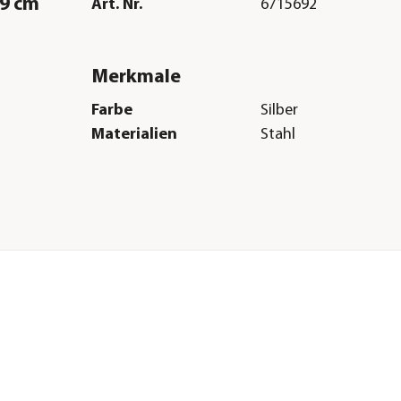
79 cm
Art. Nr.
6715692
Merkmale
Farbe
Silber
Materialien
Stahl
Herstellerangaben
Land
AT
Firma
Biohort GmbH
:
E-Mail
info@biohort.at
Straße
Pürnstein