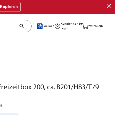
Kopieren
Kundenkonto
PAYBACK
Warenkorb
Login
Freizeitbox 200, ca. B201/H83/T79
0
)