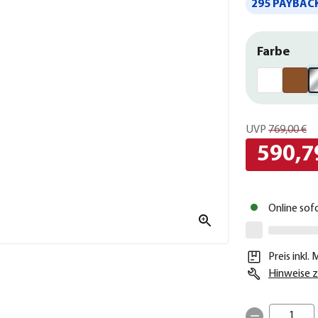
295 PAYBACK
Farbe
UVP
769,00 €
590,7
Online sof
Preis inkl.
Hinweise z
1