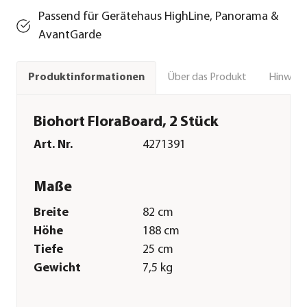
Passend für Gerätehaus HighLine, Panorama &
AvantGarde
Über das Produkt
Hinweise
Produktinformationen
Biohort FloraBoard, 2 Stück
Art. Nr.
4271391
Maße
Breite
82 cm
Höhe
188 cm
Tiefe
25 cm
Gewicht
7,5 kg
Merkmale