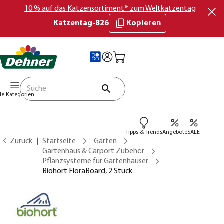
10 % auf das Katzensortiment* zum Weltkatzentag
Katzentag-826
Kopieren
lle Kategorien
Tipps & Trends
Angebote
SALE
Zurück
Startseite
Garten
Gartenhaus & Carport Zubehör
Pflanzsysteme für Gartenhäuser
Biohort FloraBoard, 2 Stück