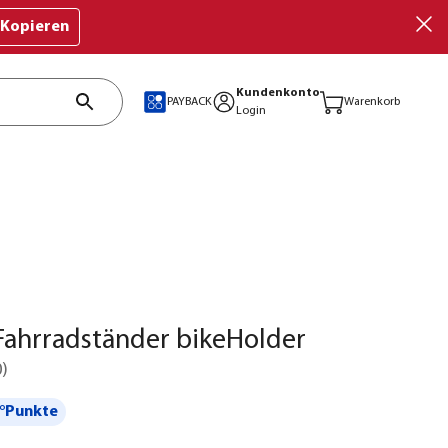
Kopieren
Kundenkonto
PAYBACK
Warenkorb
Login
Fahrradständer bikeHolder
0
)
°Punkte