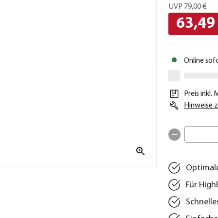
UVP
79,00 €
63,49
Online sof
Preis inkl.
Hinweise z
Optimale
Für High
Schnelle