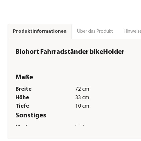
Über das Produkt
Hinweise
Produktinformationen
Biohort Fahrradständer bikeHolder
Maße
Breite
72 cm
Höhe
33 cm
Tiefe
10 cm
Sonstiges
Marke
biohort
Garantie
20 Jahr(e)