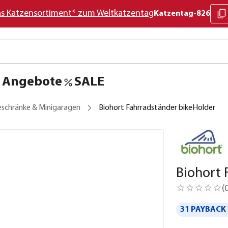
as Katzensortiment* zum Weltkatzentag
Katzentag-826
Angebote
SALE
eschränke & Minigaragen
Biohort Fahrradständer bikeHolder
Biohort 
(
31 PAYBACK 