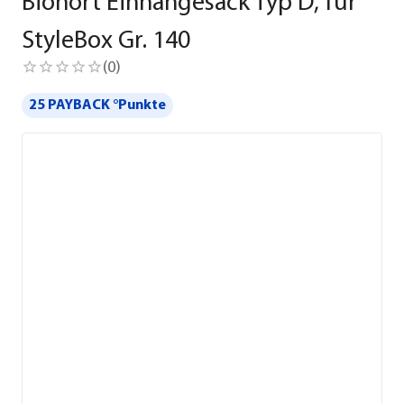
Biohort Einhängesack Typ D, für
StyleBox Gr. 140
(
0
)
25 PAYBACK °Punkte