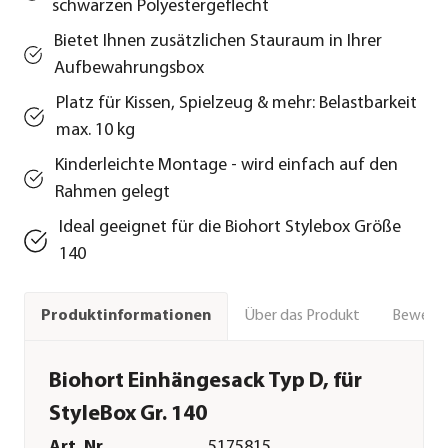
schwarzen Polyestergeflecht
Bietet Ihnen zusätzlichen Stauraum in Ihrer
Aufbewahrungsbox
Platz für Kissen, Spielzeug & mehr: Belastbarkeit
max. 10 kg
Kinderleichte Montage - wird einfach auf den
Rahmen gelegt
Ideal geeignet für die Biohort Stylebox Größe
140
Über das Produkt
Bewert
Produktinformationen
Biohort Einhängesack Typ D, für
StyleBox Gr. 140
Art. Nr.
5175815