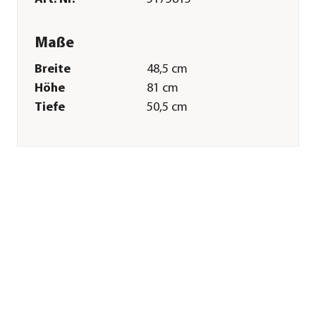
Maße
Breite
48,5 cm
Höhe
81 cm
Tiefe
50,5 cm
Merkmale
Farbe
Schwarz
Materialien
Polyester
Sonstiges
Marke
biohort
Garantie
20 Jahr(e)
Lieferumfang
inkl.
Montagematerial
Herstellerangaben