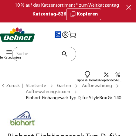
10 % auf das Katzensortiment* zum Weltkatzentag
Katzentag-826
Kopieren
lle Kategorien
Tipps & Trends
Angebote
SALE
Zurück
Startseite
Garten
Aufbewahrung
Aufbewahrungsboxen
Biohort Einhängesack Typ D, für StyleBox Gr. 140