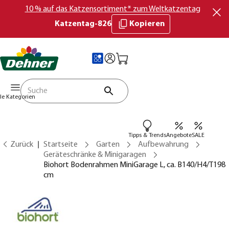
10 % auf das Katzensortiment* zum Weltkatzentag
Katzentag-826
Kopieren
lle Kategorien
Tipps & Trends
Angebote
SALE
Zurück
Startseite
Garten
Aufbewahrung
Geräteschränke & Minigaragen
Biohort Bodenrahmen MiniGarage L, ca. B140/H4/T198
cm