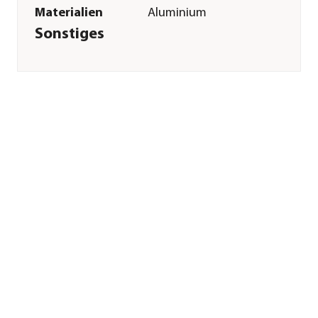
Materialien
Aluminium
Sonstiges
Marke
biohort
Garantie
20 Jahr(e)
Lieferumfang
inkl. Alu-Profilrohre,
Eckverbindungen,
Befestingunsmaterial
Hinweis
Hersteller-
Farbbezeichnung:
alu
Montagezustand
Lieferung erfolgt
zerlegt
Herstellerangaben
Land
AT
Firma
Biohort GmbH