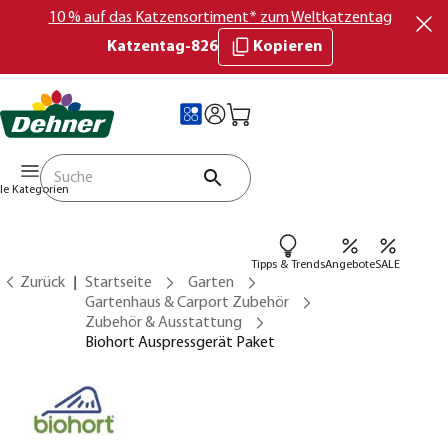
10 % auf das Katzensortiment* zum Weltkatzentag
Katzentag-826
Kopieren
lle Kategorien
Tipps & Trends
Angebote
SALE
Zurück
Startseite
Garten
Gartenhaus & Carport Zubehör
Zubehör & Ausstattung
Biohort Auspressgerät Paket