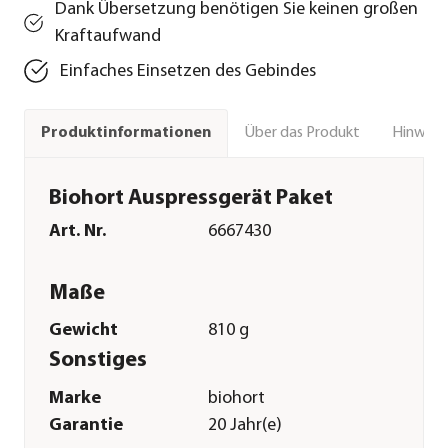
Dank Übersetzung benötigen Sie keinen großen
Kraftaufwand
Einfaches Einsetzen des Gebindes
Über das Produkt
Hinweise
Produktinformationen
Biohort Auspressgerät Paket
Art. Nr.
6667430
Maße
Gewicht
810 g
Sonstiges
Marke
biohort
Garantie
20 Jahr(e)