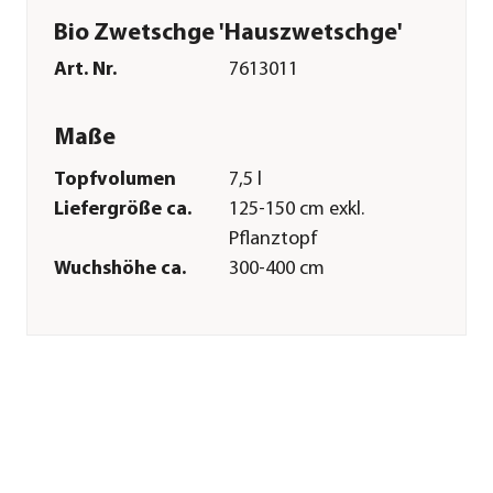
Bio Zwetschge 'Hauszwetschge'
Art. Nr.
7613011
Maße
Topfvolumen
7,5 l
Liefergröße ca.
125-150 cm exkl.
Pflanztopf
Wuchshöhe ca.
300-400 cm
Merkmale
Farbe
Lila|Blau
Blütezeit
Mai
Erntezeit
September|Oktober
Befruchter
Selbstbefruchter
Wuchsform
Busch
Besonderheiten
Insektenfreundlich|Blütenschm