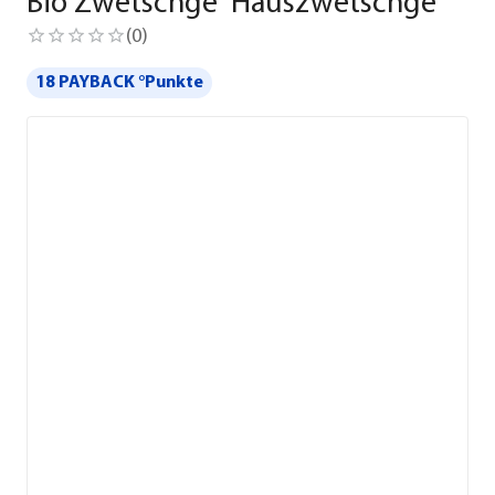
Bio Zwetschge 'Hauszwetschge'
(
0
)
18 PAYBACK °Punkte