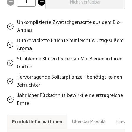
1
Nicht verfügbar
Unkomplizierte Zwetschgensorte aus dem Bio-
Anbau
Dunkelviolette Früchte mit leicht würzig-süßem
Aroma
Strahlende Blüten locken ab Mai Bienen in Ihren
Garten
Hervorragende Solitärpflanze - benötigt keinen
Befruchter
Jährlicher Rückschnitt bewirkt eine ertragreiche
Ernte
Über das Produkt
Hinweise
Produktinformationen