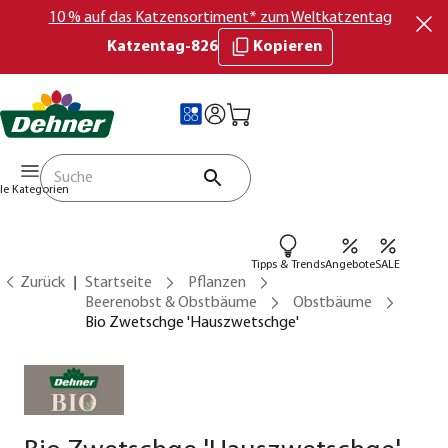
10 % auf das Katzensortiment* zum Weltkatzentag
Katzentag-826
Kopieren
lle Kategorien
Tipps & Trends
Angebote
SALE
Zurück
Startseite
Pflanzen
Beerenobst & Obstbäume
Obstbäume
Bio Zwetschge 'Hauszwetschge'