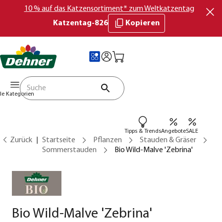
10 % auf das Katzensortiment* zum Weltkatzentag
Katzentag-826
Kopieren
lle Kategorien
Tipps & Trends
Angebote
SALE
Zurück
Startseite
Pflanzen
Stauden & Gräser
Sommerstauden
Bio Wild-Malve 'Zebrina'
Bio Wild-Malve 'Zebrina'