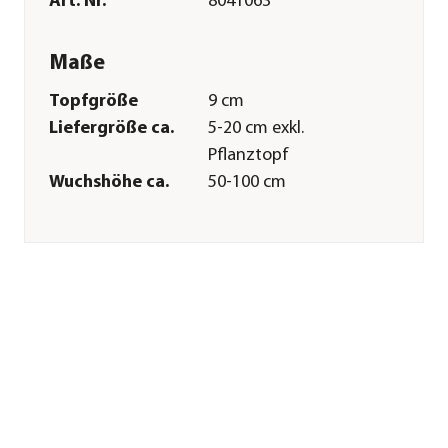
Art. Nr.
8041063
Maße
Topfgröße
9 cm
Liefergröße ca.
5-20 cm exkl.
Pflanztopf
Wuchshöhe ca.
50-100 cm
Merkmale
Farbe
Rosa|Lila
Blütezeit
Mai|Juni|Juli|August|Septembe
Blütenmerkmal
mehrfarbig
Wuchsform
aufrecht
Besonderheiten
Insektenfreundlich|Blütensch
Art
Lebenszyklus
mehrjährig
Pflege