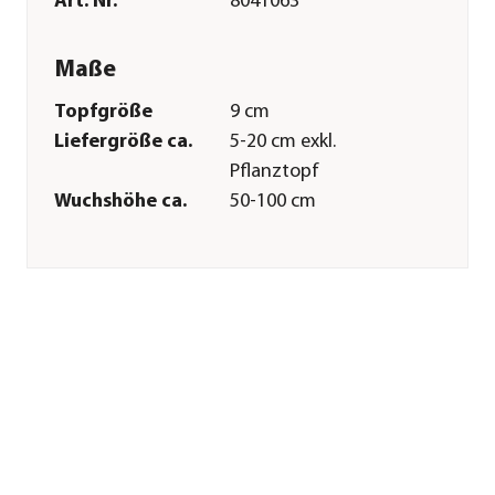
Art. Nr.
8041063
Maße
Topfgröße
9 cm
Liefergröße ca.
5-20 cm exkl.
Pflanztopf
Wuchshöhe ca.
50-100 cm
Merkmale
Farbe
Rosa|Lila
Blütezeit
Mai|Juni|Juli|August|Septembe
Blütenmerkmal
mehrfarbig
Wuchsform
aufrecht
Besonderheiten
Insektenfreundlich|Blütensch
Art
Lebenszyklus
mehrjährig
Pflege