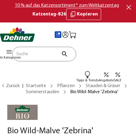
10 % auf das Katzensortiment* zum Weltkatzentag
Katzentag-826
Kopieren
lle Kategorien
Tipps & Trends
Angebote
SALE
Zurück
Startseite
Pflanzen
Stauden & Gräser
Sommerstauden
Bio Wild-Malve 'Zebrina'
Bio Wild-Malve 'Zebrina'