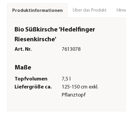
Über das Produkt
Hinweise
Produktinformationen
Bio Süßkirsche 'Hedelfinger
Riesenkirsche'
Art. Nr.
7613078
Maße
Topfvolumen
7,5 l
Liefergröße ca.
125-150 cm exkl.
Pflanztopf
Wuchshöhe ca.
400-600 cm
Merkmale
Farbe
Dunkelrot
Blütezeit
April