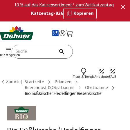
10 % auf das Katzensortiment* zum Weltkatzentag
Katzentag-826
Kopieren
lle Kategorien
Tipps & Trends
Angebote
SALE
Zurück
Startseite
Pflanzen
Beerenobst & Obstbäume
Obstbäume
Bio Süßkirsche 'Hedelfinger Riesenkirsche'