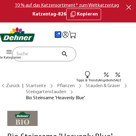
10 % auf das Katzensortiment* zum Weltkatzentag
Katzentag-826
Kopieren
lle Kategorien
Tipps & Trends
Angebote
SALE
Zurück
Startseite
Pflanzen
Stauden & Gräser
Steingartenstauden
Bio Steinsame 'Heavenly Blue'