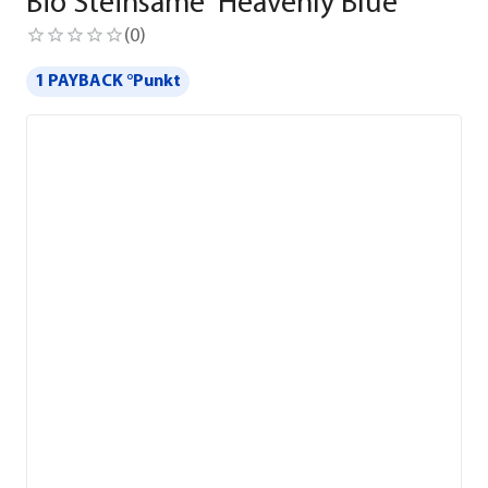
Bio Steinsame 'Heavenly Blue'
(
0
)
1 PAYBACK °Punkt