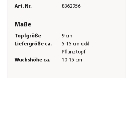
Art. Nr.
8362956
Maße
Topfgröße
9 cm
Liefergröße ca.
5-15 cm exkl.
Pflanztopf
Wuchshöhe ca.
10-15 cm
Merkmale
Farbe
Blau
Blütezeit
Mai|Juni
Wuchsform
kriechend|Bodendecker
Besonderheiten
Insektenfreundlich|Blütensch
Lebenszyklus
mehrjährig
Pflege
Standort
sonnig|halbschattig