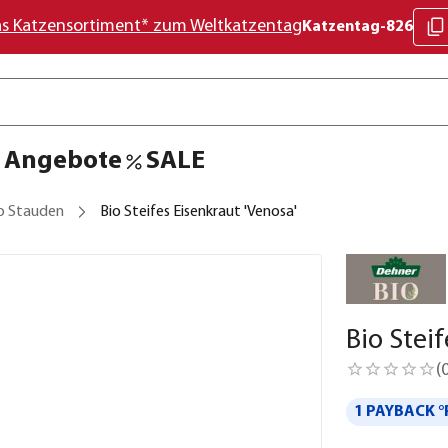
as Katzensortiment* zum Weltkatzentag
Katzentag-826
Angebote
SALE
o Stauden
Bio Steifes Eisenkraut 'Venosa'
Bio Stei
(
1 PAYBACK °