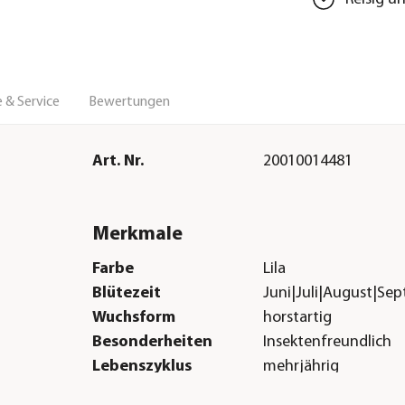
 & Service
Bewertungen
Art. Nr.
20010014481
Merkmale
Farbe
Lila
Blütezeit
Juni|Juli|August|Se
Wuchsform
horstartig
Besonderheiten
Insektenfreundlich
Lebenszyklus
mehrjährig
Sonstiges