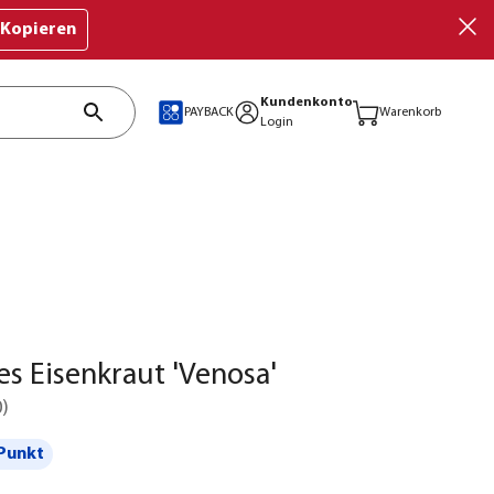
Kopieren
Kundenkonto
PAYBACK
Warenkorb
Login
fes Eisenkraut 'Venosa'
0
)
Punkt