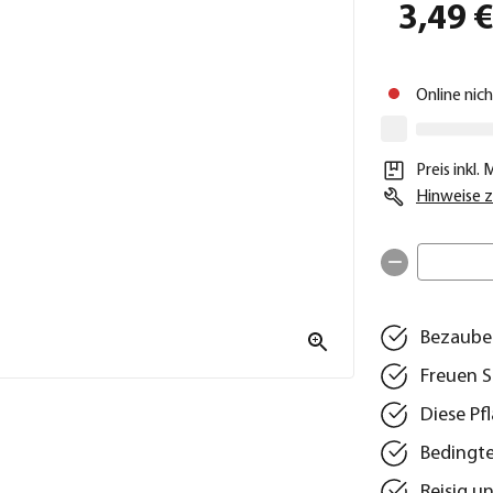
3,49 
Online nic
Preis inkl.
Hinweise z
Bezauber
Freuen S
Diese Pf
Bedingte
Reisig u