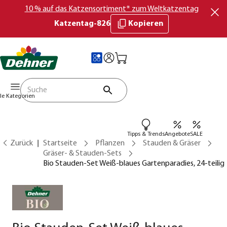
10 % auf das Katzensortiment* zum Weltkatzentag
Katzentag-826
Kopieren
lle Kategorien
Tipps & Trends
Angebote
SALE
Zurück
Startseite
Pflanzen
Stauden & Gräser
Gräser- & Stauden-Sets
Bio Stauden-Set Weiß-blaues Gartenparadies, 24-teilig