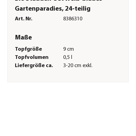
Gartenparadies, 24-teilig
Art. Nr.
8386310
Maße
Topfgröße
9 cm
Topfvolumen
0,5 l
Liefergröße ca.
3-20 cm exkl.
Pflanztopf
Wuchshöhe ca.
25-160 cm
Merkmale
Farbe
Weiß|Blau|Dunkelblau|Lavendel|
Blütezeit
Juni|Juli|August|September|Ok
Wuchsform
aufrecht|Busch
Besonderheiten
Insektenfreundlich|Blütenschm
Lebenszyklus
mehrjährig