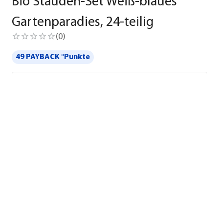
Bio Stauden-Set Weiß-blaues
Gartenparadies, 24-teilig
(
0
)
49 PAYBACK °Punkte