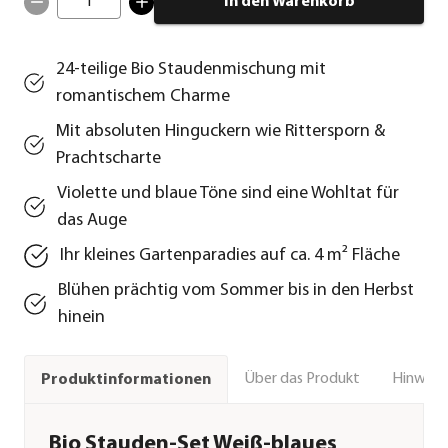
1
In den Warenkorb
24-teilige Bio Staudenmischung mit
romantischem Charme
Mit absoluten Hinguckern wie Rittersporn &
Prachtscharte
Violette und blaue Töne sind eine Wohltat für
das Auge
Ihr kleines Gartenparadies auf ca. 4 m² Fläche
Blühen prächtig vom Sommer bis in den Herbst
hinein
Über das Produkt
Hinweise
Produktinformationen
Bio Stauden-Set Weiß-blaues