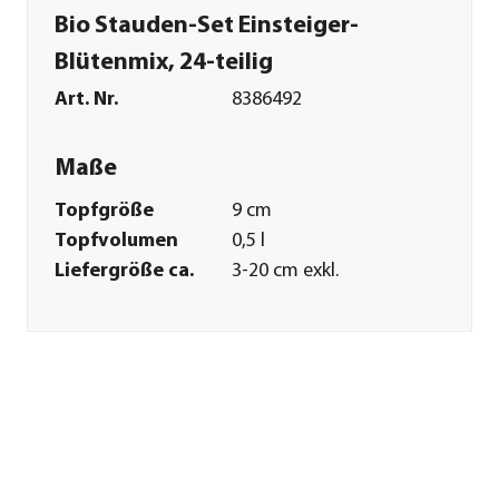
Bio Stauden-Set Einsteiger-
Blütenmix, 24-teilig
Art. Nr.
8386492
Maße
Topfgröße
9 cm
Topfvolumen
0,5 l
Liefergröße ca.
3-20 cm exkl.
Pflanztopf
Wuchshöhe ca.
20-80 cm
Merkmale
Farbe
Orange|Rosa|Lila|Weiß|Grün
Blütezeit
April|Mai|Juni|Juli|August|Sep
Wuchsform
aufrecht|Busch
Besonderheiten
Insektenfreundlich|Blütenschm