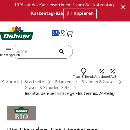
10 % auf das Katzensortiment* zum Weltkatzentag
Katzentag-826
Kopieren
lle Kategorien
Tipps & Trends
Angebote
SALE
Zurück
Startseite
Pflanzen
Stauden & Gräser
Gräser- & Stauden-Sets
Bio Stauden-Set Einsteiger-Blütenmix, 24-teilig