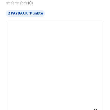
(
0
)
2 PAYBACK °Punkte