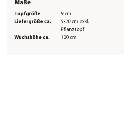
Maße
Topfgröße
9 cm
Liefergröße ca.
5-20 cm exkl.
Pflanztopf
Wuchshöhe ca.
100 cm
Merkmale
Farbe
Pink
Blütezeit
Juli|August|September
Duft
duftend
Wuchsform
aufrecht
Besonderheiten
Insektenfreundlich|Blütenschm
Lebenszyklus
mehrjährig
Pflege
Standort
sonnig
Bodenbeschaffenheit
humos|nährstoffreich