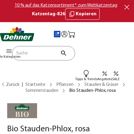
10 % auf das Katzensortiment* zum Weltkatzentag
Katzentag-826
Kopieren
lle Kategorien
Tipps & Trends
Angebote
SALE
Zurück
Startseite
Pflanzen
Stauden & Gräser
Sommerstauden
Bio Stauden-Phlox, rosa
Bio Stauden-Phlox, rosa