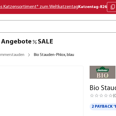
as Katzensortiment* zum Weltkatzentag
Katzentag-826
Angebote
SALE
ommerstauden
Bio Stauden-Phlox, blau
Bio Stau
(
2 PAYBACK °