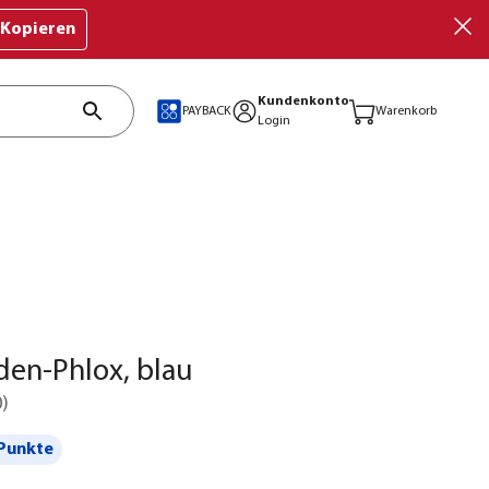
Kopieren
Kundenkonto
PAYBACK
Warenkorb
Login
den-Phlox, blau
0
)
Punkte