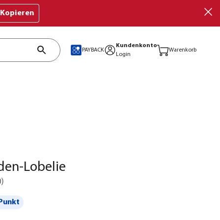
Kopieren
Kundenkonto
PAYBACK
Warenkorb
Login
den-Lobelie
0
)
Punkt