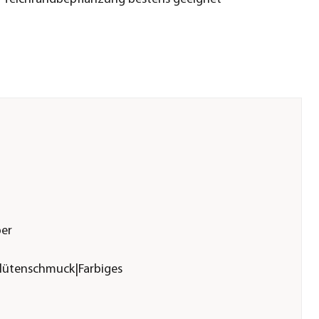
ber
Blütenschmuck|Farbiges