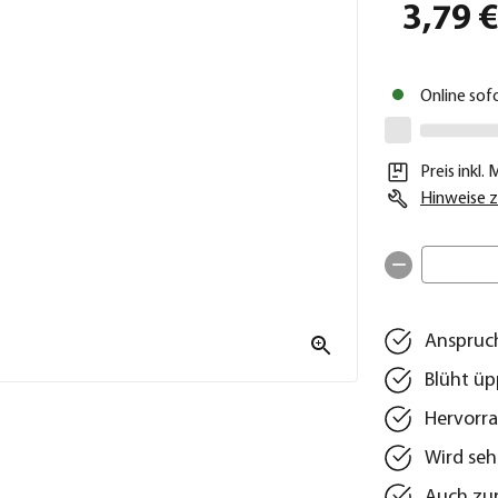
3,79 
Online sof
Preis inkl.
Hinweise z
Anspruch
Blüht üp
Hervorr
Wird seh
Auch zur