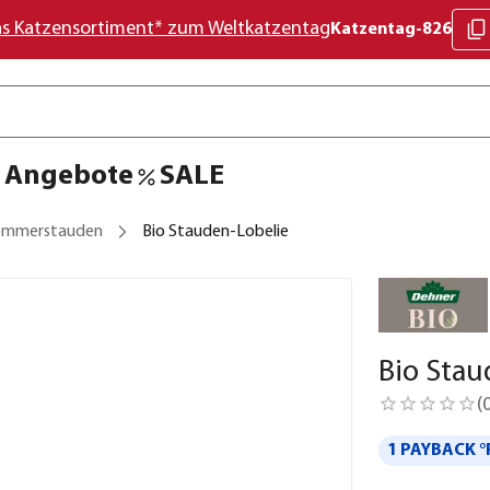
as Katzensortiment* zum Weltkatzentag
Katzentag-826
Angebote
SALE
ommerstauden
Bio Stauden-Lobelie
Bio Stau
(
1 PAYBACK °