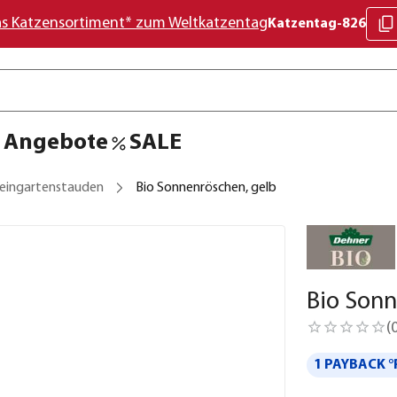
as Katzensortiment* zum Weltkatzentag
Katzentag-826
Angebote
SALE
eingartenstauden
Bio Sonnenröschen, gelb
Bio Sonn
(
1 PAYBACK °