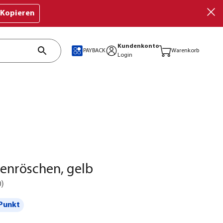
Kopieren
Kundenkonto
PAYBACK
Warenkorb
Login
enröschen, gelb
0
)
Punkt