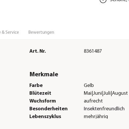
 & Service
Bewertungen
Art. Nr.
8361487
Merkmale
Farbe
Gelb
Blütezeit
Mai|Juni|Juli|August
Wuchsform
aufrecht
Besonderheiten
Insektenfreundlich
Lebenszyklus
mehrjährig
Sonstiges