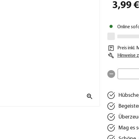
3,99 
Online sof
Preis inkl.
Hinweise z
Hübsche,
Begeiste
Überzeug
Mag es 
Schöne, 