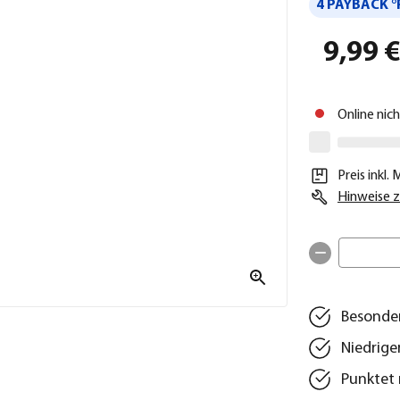
4 PAYBACK °
9,99 
Online nic
Preis inkl.
Hinweise z
Besonder
Niedrige
Punktet 