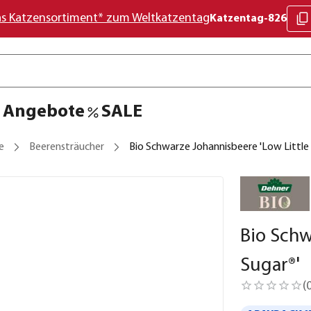
as Katzensortiment* zum Weltkatzentag
Katzentag-826
Angebote
SALE
e
Beerensträucher
Bio Schwarze Johannisbeere 'Low Little 
Bio Schw
Sugar®'
(