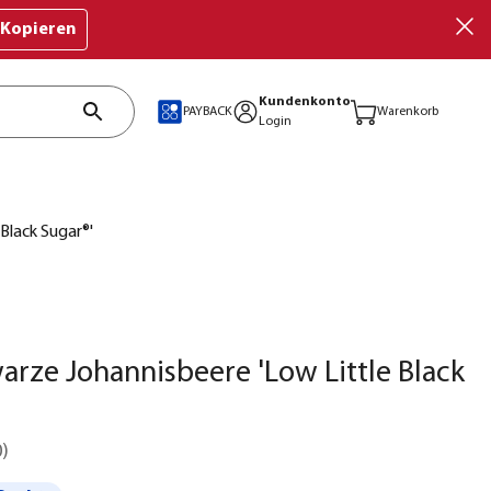
Kopieren
Kundenkonto
PAYBACK
Warenkorb
Login
Black Sugar®'
arze Johannisbeere 'Low Little Black
0
)