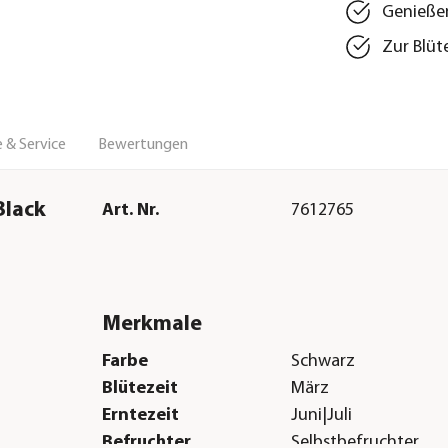
Genießen
Zur Blüt
 & Service
Bewertungen
Black
Art. Nr.
7612765
Merkmale
Farbe
Schwarz
Blütezeit
März
Erntezeit
Juni|Juli
Befruchter
Selbstbefruchter