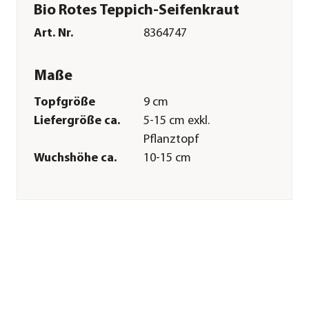
Bio Rotes Teppich-Seifenkraut
Art. Nr.
8364747
Maße
Topfgröße
9 cm
Liefergröße ca.
5-15 cm exkl.
Pflanztopf
Wuchshöhe ca.
10-15 cm
Merkmale
Farbe
Rosa
Blütezeit
Mai|Juni|Juli
Wuchsform
polsterförmig
Besonderheiten
Insektenfreundlich|Trockenküns
Art
Lebenszyklus
mehrjährig