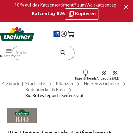
10 % auf das Katzensortiment* zum Weltkatzentag
Katzentag-826
Kopieren
lle Kategorien
Tipps & Trends
Angebote
SALE
Zurück
Startseite
Pflanzen
Hecken & Gehölze
Bodendecker & Efeu
Bio Rotes Teppich-Seifenkraut