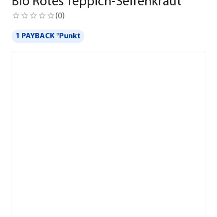
Bio Rotes Teppich-Seifenkraut
(
0
)
1 PAYBACK °Punkt