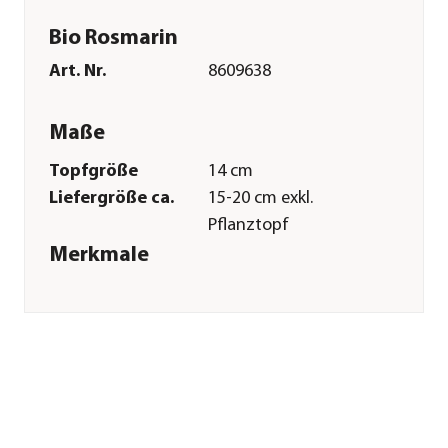
Bio Rosmarin
Art. Nr.
8609638
Maße
Topfgröße
14 cm
Liefergröße ca.
15-20 cm exkl.
Pflanztopf
Merkmale
Farbe
Grün
Blütezeit
März|April|Mai
Erntezeit
ganzjährig
Wuchsform
aufrecht|Busch
Besonderheiten
Insektenfreundlich|immergrün
Lebenszyklus
mehrjährig