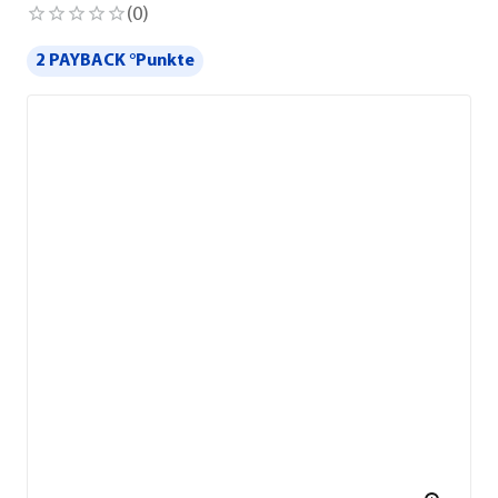
(
0
)
2 PAYBACK °Punkte