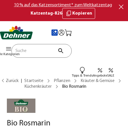
10 % auf das Katzensortiment* zum Weltkatzentag
Katzentag-826
Kopieren
lle Kategorien
Tipps & Trends
Angebote
SALE
Zurück
Startseite
Pflanzen
Kräuter & Gemüse
Küchenkräuter
Bio Rosmarin
Bio Rosmarin