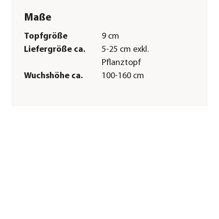
Maße
Topfgröße
9 cm
Liefergröße ca.
5-25 cm exkl.
Pflanztopf
Wuchshöhe ca.
100-160 cm
Merkmale
Farbe
Weiß
Blütezeit
Juni|Juli|August|September
Wuchsform
aufrecht
Besonderheiten
Blütenschmuck|Insektenfreundl
Lebenszyklus
mehrjährig
Pflege
Standort
hell|sonnig
Bodenbeschaffenheit
nährstoffreich|kalkhaltig|durch