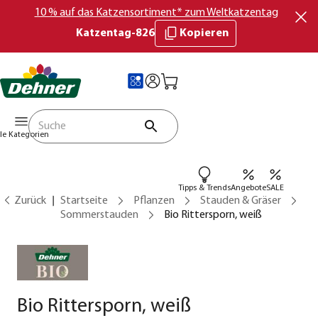
10 % auf das Katzensortiment* zum Weltkatzentag
Katzentag-826
Kopieren
lle Kategorien
Tipps & Trends
Angebote
SALE
Zurück
Startseite
Pflanzen
Stauden & Gräser
Sommerstauden
Bio Rittersporn, weiß
Bio Rittersporn, weiß