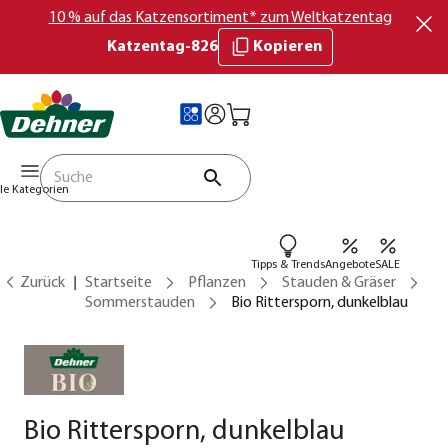
10 % auf das Katzensortiment* zum Weltkatzentag
Katzentag-826
Kopieren
lle Kategorien
Tipps & Trends
Angebote
SALE
Zurück
Startseite
Pflanzen
Stauden & Gräser
Sommerstauden
Bio Rittersporn, dunkelblau
Bio Rittersporn, dunkelblau