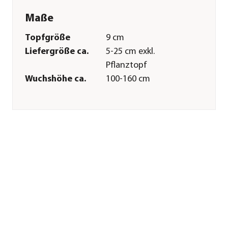
Maße
Topfgröße
9 cm
Liefergröße ca.
5-25 cm exkl.
Pflanztopf
Wuchshöhe ca.
100-160 cm
Merkmale
Farbe
Blau
Blütezeit
Juni|Juli|August|September
Wuchsform
aufrecht
Besonderheiten
Blütenschmuck|Insektenfreundl
Lebenszyklus
mehrjährig
Pflege
Standort
hell|sonnig
Bodenbeschaffenheit
nährstoffreich|kalkhaltig|durch