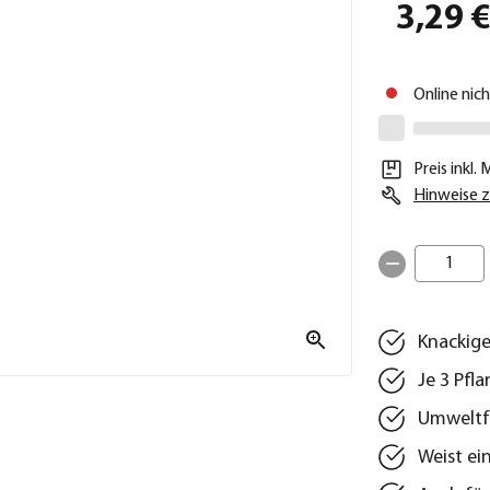
3,29 
Online nic
Preis inkl.
Hinweise z
1
Knackige
Je 3 Pfl
Umweltfr
Weist ei