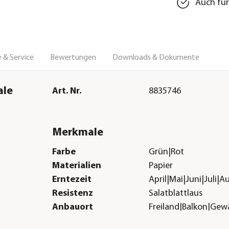
Auch fü
 & Service
Bewertungen
Downloads & Dokumente
ale
Art. Nr.
8835746
Merkmale
Farbe
Grün|Rot
Materialien
Papier
Erntezeit
April|Mai|Juni|Juli
Resistenz
Salatblattlaus
Anbauort
Freiland|Balkon|Ge
Sonstiges