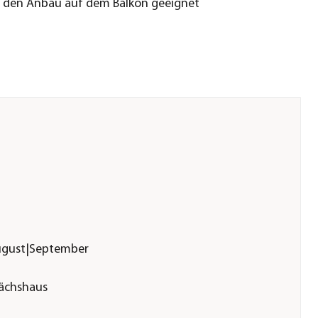
r den Anbau auf dem Balkon geeignet
|August|September
wächshaus