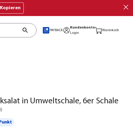
Kopieren
Kundenkonto
PAYBACK
Warenkorb
Login
cksalat in Umweltschale, 6er Schale
0
)
Punkt