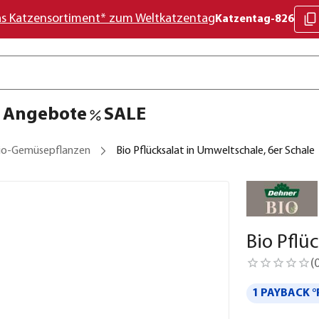
as Katzensortiment* zum Weltkatzentag
Katzentag-826
Angebote
SALE
io-Gemüsepflanzen
Bio Pflücksalat in Umweltschale, 6er Schale
Bio Pflü
(
1 PAYBACK °