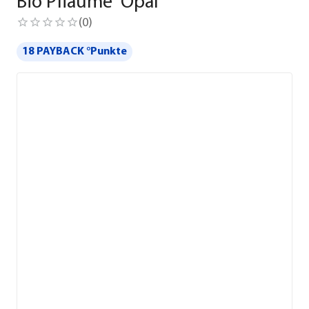
Bio Pflaume 'Opal'
(
0
)
18 PAYBACK °Punkte