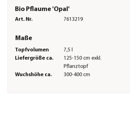
Bio Pflaume 'Opal'
Art. Nr.
7613219
Maße
Topfvolumen
7,5 l
Liefergröße ca.
125-150 cm exkl.
Pflanztopf
Wuchshöhe ca.
300-400 cm
Merkmale
Farbe
Lila
Blütezeit
März
Erntezeit
August
Befruchter
Selbstbefruchter
Wuchsform
Busch
Besonderheiten
Insektenfreundlich|Blütenschm