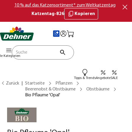
10 % auf das Katzensortiment* zum Weltkatzentag
Katzentag-826
Kopieren
lle Kategorien
Tipps & Trends
Angebote
SALE
Zurück
Startseite
Pflanzen
Beerenobst & Obstbäume
Obstbäume
Bio Pflaume 'Opal'