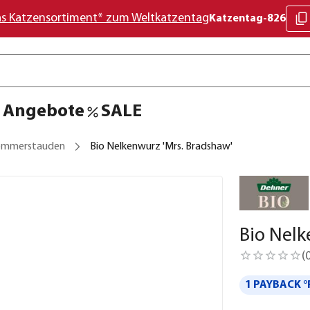
as Katzensortiment* zum Weltkatzentag
Katzentag-826
Angebote
SALE
ommerstauden
Bio Nelkenwurz 'Mrs. Bradshaw'
Bio Nelk
(
1 PAYBACK °