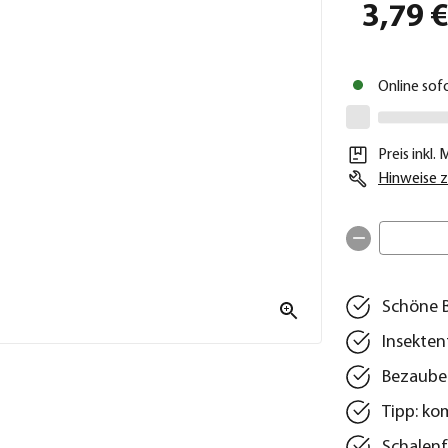
3,79 
Online sof
Preis inkl.
Hinweise z
Schöne B
Insekten
Bezauber
Tipp: ko
Schalenf