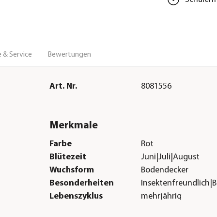
 & Service
Bewertungen
Art. Nr.
8081556
Merkmale
Farbe
Rot
Blütezeit
Juni|Juli|August
Wuchsform
Bodendecker
Besonderheiten
Insektenfreundlich|
Lebenszyklus
mehrjährig
Sonstiges