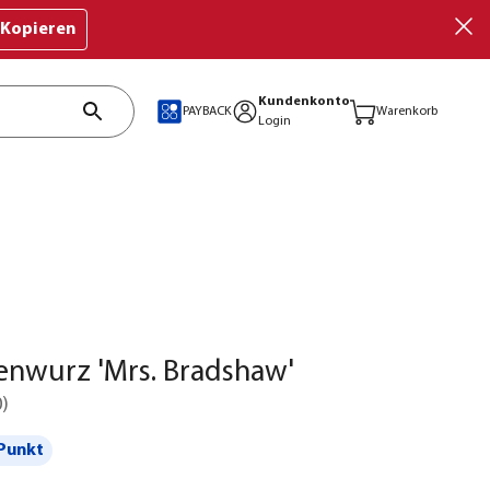
Kopieren
Kundenkonto
PAYBACK
Warenkorb
Login
enwurz 'Mrs. Bradshaw'
0
)
Punkt