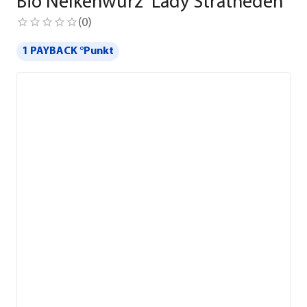
Bio Nelkenwurz 'Lady Stratheden'
(
0
)
1 PAYBACK °Punkt