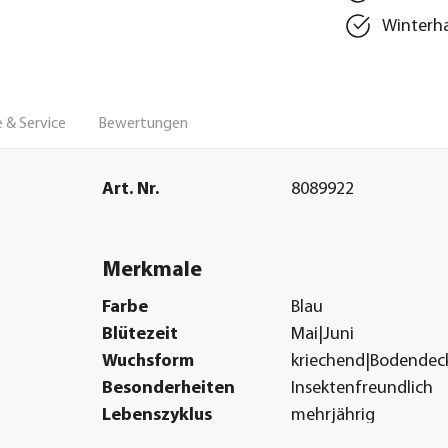
Winterha
 & Service
Bewertungen
Art. Nr.
8089922
Merkmale
Farbe
Blau
Blütezeit
Mai|Juni
Wuchsform
kriechend|Bodendec
Besonderheiten
Insektenfreundlich
Lebenszyklus
mehrjährig
Sonstiges