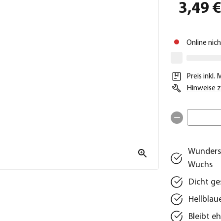
3,49 
Online nic
Preis inkl.
Hinweise z
Wunders
Wuchs
Dicht ge
Hellblau
Bleibt e