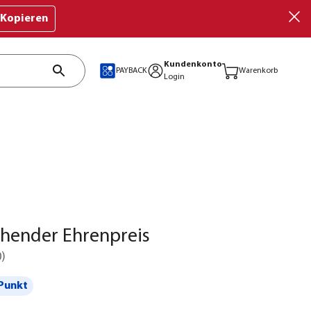
Kopieren
Kundenkonto
PAYBACK
Warenkorb
Login
chender Ehrenpreis
0
)
Punkt