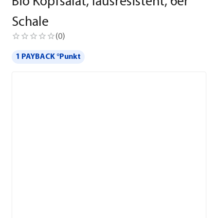
Bio Kopfsalat, lausresistent, 6er
Schale
(
0
)
1 PAYBACK °Punkt