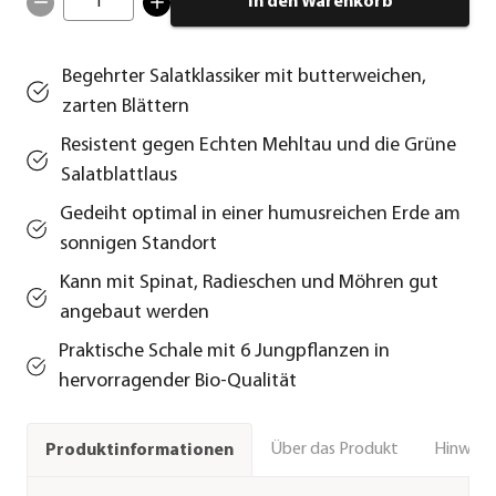
1
In den Warenkorb
Begehrter Salatklassiker mit butterweichen,
zarten Blättern
Resistent gegen Echten Mehltau und die Grüne
Salatblattlaus
Gedeiht optimal in einer humusreichen Erde am
sonnigen Standort
Kann mit Spinat, Radieschen und Möhren gut
angebaut werden
Praktische Schale mit 6 Jungpflanzen in
hervorragender Bio-Qualität
Über das Produkt
Hinweise
Produktinformationen