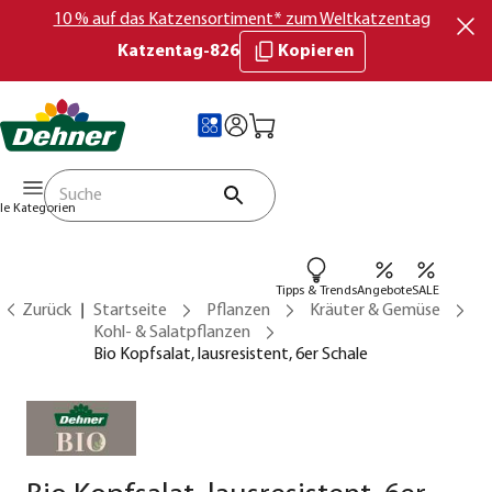
10 % auf das Katzensortiment* zum Weltkatzentag
Katzentag-826
Kopieren
lle Kategorien
Tipps & Trends
Angebote
SALE
Zurück
Startseite
Pflanzen
Kräuter & Gemüse
Kohl- & Salatpflanzen
Bio Kopfsalat, lausresistent, 6er Schale