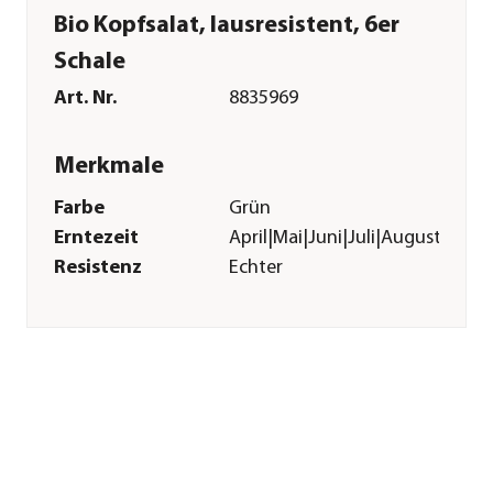
Bio Kopfsalat, lausresistent, 6er
Schale
Art. Nr.
8835969
Merkmale
Farbe
Grün
Erntezeit
April|Mai|Juni|Juli|August|Sep
Resistenz
Echter
Mehltau|Salatblattlaus
Anbauort
Freiland|Gewächshaus
Pflege
Standort
hell|sonnig
Bodenbeschaffenheit
durchlässig|feucht|humos
Pflanzzeit
Frühjahr|Sommer
Düngung
bei Neupflanzung