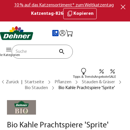
10 % auf das Katzensortiment* zum Weltkatzentag
Katzentag-826
Kopieren
lle Kategorien
Tipps & Trends
Angebote
SALE
Zurück
Startseite
Pflanzen
Stauden & Gräser
Bio Stauden
Bio Kahle Prachtspiere 'Sprite'
Bio Kahle Prachtspiere 'Sprite'