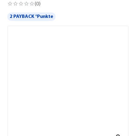
(
0
)
2 PAYBACK °Punkte