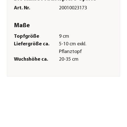
Art. Nr.
20010023173
Maße
Topfgröße
9 cm
Liefergröße ca.
5-10 cm exkl.
Pflanztopf
Wuchshöhe ca.
20-35 cm
Merkmale
Farbe
Zartrosa
Blütezeit
Juli|August
Wuchsform
horstartig
Besonderheiten
Fruchtschmuck
Lebenszyklus
mehrjährig
Pflege