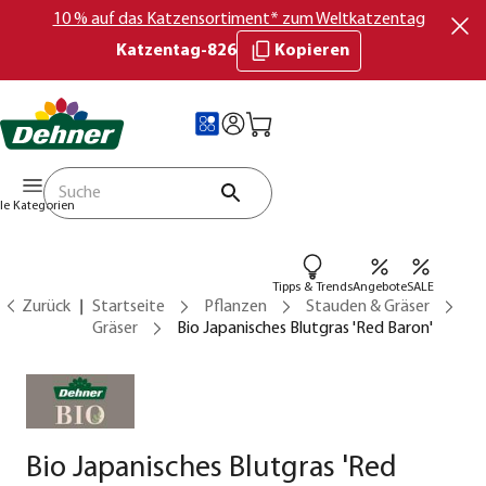
10 % auf das Katzensortiment* zum Weltkatzentag
Katzentag-826
Kopieren
lle Kategorien
Tipps & Trends
Angebote
SALE
Zurück
Startseite
Pflanzen
Stauden & Gräser
Gräser
Bio Japanisches Blutgras 'Red Baron'
Bio Japanisches Blutgras 'Red