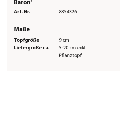
Baron'
Art. Nr.
8354326
Maße
Topfgröße
9 cm
Liefergröße ca.
5-20 cm exkl.
Pflanztopf
Wuchshöhe ca.
30-40 cm
Merkmale
Farbe
Rot|Hellgrün
Wuchsform
aufrecht
Besonderheiten
Herbstfärbung|Farbiges
Laub
Lebenszyklus
mehrjährig
Pflege