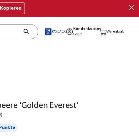
Kopieren
Kundenkonto
PAYBACK
Warenkorb
Login
eere 'Golden Everest'
0
)
Punkte