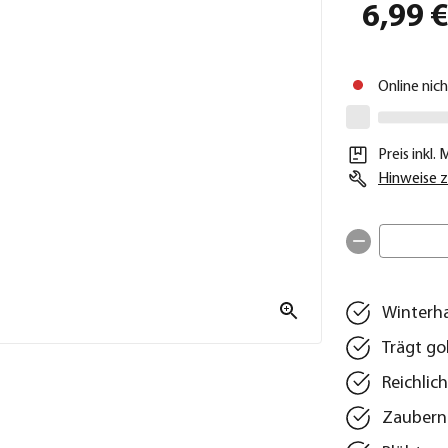
6,99 
Online nic
Preis inkl.
Hinweise z
Winterha
Trägt go
Reichlic
Zaubern 