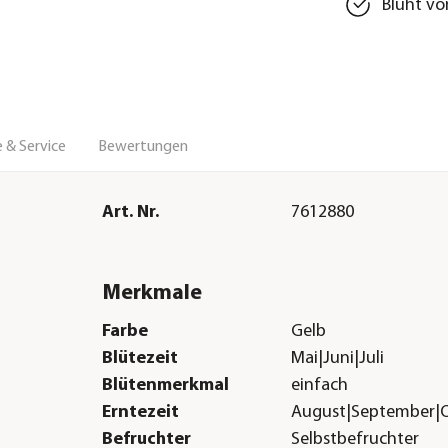
Blüht vo
 & Service
Bewertungen
Art. Nr.
7612880
Merkmale
Farbe
Gelb
Blütezeit
Mai|Juni|Juli
Blütenmerkmal
einfach
Erntezeit
August|September|
Befruchter
Selbstbefruchter