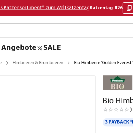
as Katzensortiment* zum Weltkatzentag
Katzentag-826
Angebote
SALE
e
Himbeeren & Brombeeren
Bio Himbeere 'Golden Everest'
Bio Himb
(
3 PAYBACK °