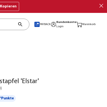
Kopieren
Kundenkonto
PAYBACK
Warenkorb
Login
tapfel 'Elstar'
0
)
°Punkte