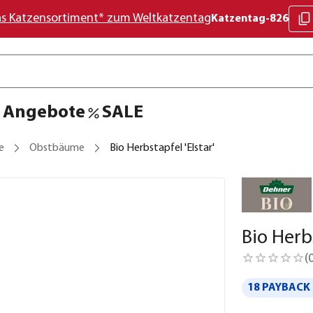
as Katzensortiment* zum Weltkatzentag
Katzentag-826
Angebote
SALE
e
Obstbäume
Bio Herbstapfel 'Elstar'
Bio Herbs
(
18 PAYBACK 