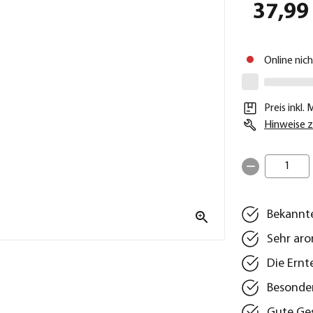
37,99
Online nic
Preis inkl.
Hinweise z
1
Bekannte
Sehr aro
Die Ernt
Besonder
Gute Ges