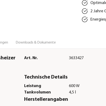
Optimale
2 Jahre 
Energies
ungen
Downloads & Dokumente
heizer
Art. Nr.
3633427
Technische Details
Leistung
600 W
Tankvolumen
4,5 l
Herstellerangaben