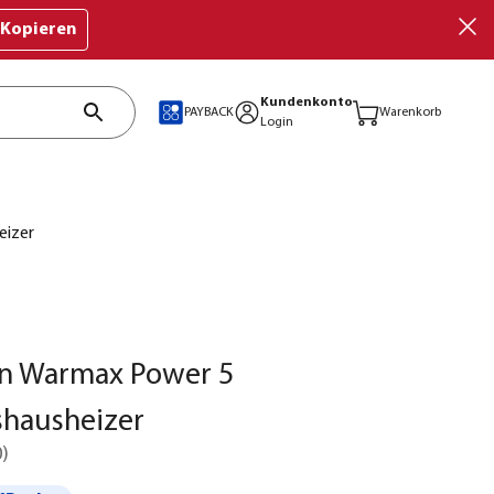
Kopieren
Kundenkonto
PAYBACK
Warenkorb
Login
eizer
en Warmax Power 5
hausheizer
0
)