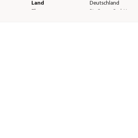
Land
Deutschland
Firma
BioGreen GmbH
E-Mail
info@biogreen.de
Straße
Marburger Str.
Hausnummer
1b
Postleitzahl
35649
Stadt
Bischoffen-Oberwei