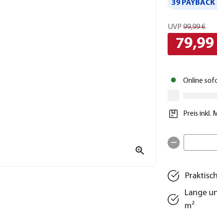
39 PAYBACK 
UVP
99,99 €
79,99
Online sof
Preis inkl.
Praktisc
Lange u
m²