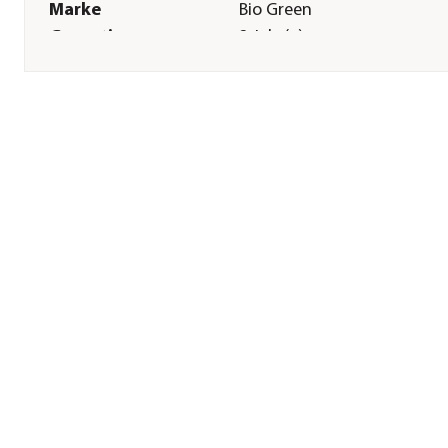
Marke
Bio Green
Garantie
2 Jahr(e)